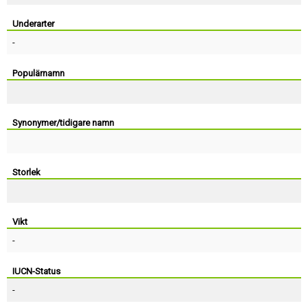
Skapa konto
Underarter
-
Populärnamn
Synonymer/tidigare namn
Storlek
Vikt
-
IUCN-Status
-