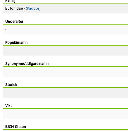
Skapa konto
Familj
Bufonidae - (
Paddor
)
Underarter
-
Populärnamn
Synonymer/tidigare namn
Storlek
Vikt
-
IUCN-Status