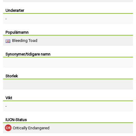
Skapa konto
Underarter
-
Populärnamn
Bleeding Toad
Synonymer/tidigare namn
Storlek
Vikt
-
IUCN-Status
Critically Endangered