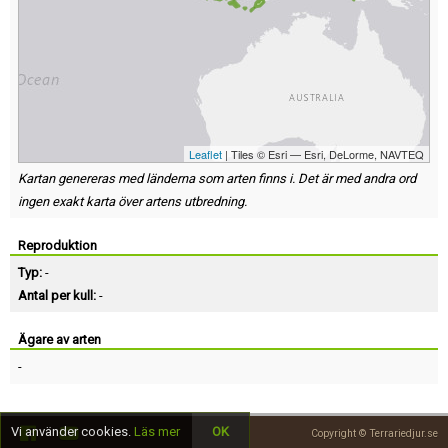
Leaflet
| Tiles © Esri — Esri, DeLorme, NAVTEQ
Kartan genereras med länderna som arten finns i. Det är med andra ord
ingen exakt karta över artens utbredning.
Reproduktion
Typ:
-
Antal per kull:
-
Ägare av arten
-
Vi använder cookies.
Läs mer
OK
Copyright © Terrariedjur.se