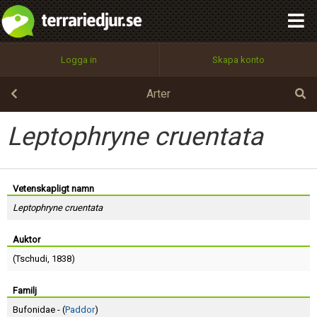
integritetspolicy
OK
Utför
Namn:
Begär nytt lösenord
Logga in
Skapa konto
Tillbaka till förstasidan
100%
Epost:
Arter
Leptophryne cruentata
Användarnamn:
Vetenskapligt namn
Leptophryne cruentata
Lösenord:
Auktor
(
Tschudi
, 1838)
Privacy Policy
Terms of Service
Familj
Bufonidae - (
Paddor
)