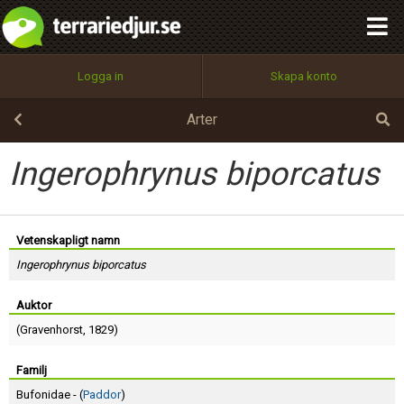
integritetspolicy
OK
Utför
Namn:
Begär nytt lösenord
Logga in
Skapa konto
Tillbaka till förstasidan
100%
Epost:
Arter
Ingerophrynus biporcatus
Användarnamn:
Vetenskapligt namn
Ingerophrynus biporcatus
Lösenord:
Auktor
(
Gravenhorst
, 1829)
Privacy Policy
Terms of Service
Familj
Bufonidae - (
Paddor
)