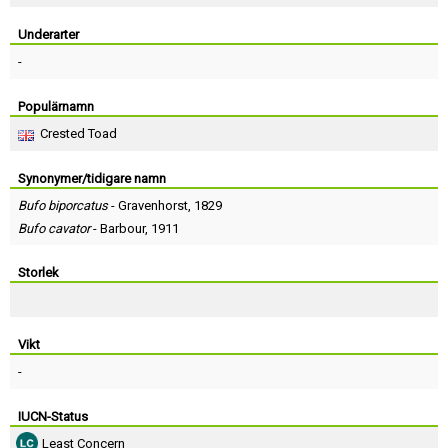
Skapa konto
Underarter
-
Populärnamn
Crested Toad
Synonymer/tidigare namn
Bufo biporcatus
-
Gravenhorst
, 1829
Bufo cavator
-
Barbour
, 1911
Storlek
Vikt
-
IUCN-Status
Least Concern