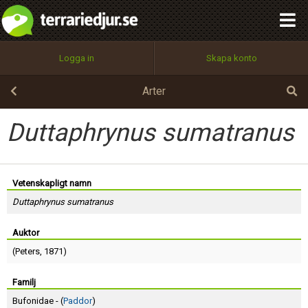
integritetspolicy
OK
Utför
Namn:
Begär nytt lösenord
Logga in
Skapa konto
Tillbaka till förstasidan
100%
Epost:
Arter
Duttaphrynus sumatranus
Användarnamn:
Vetenskapligt namn
Duttaphrynus sumatranus
Lösenord:
Auktor
(
Peters
, 1871)
Privacy Policy
Terms of Service
Familj
Bufonidae - (
Paddor
)