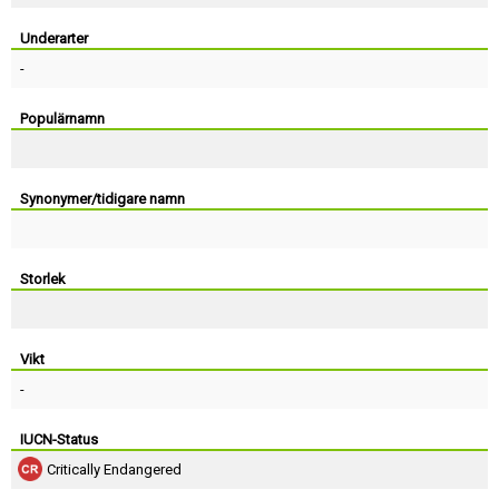
Skapa konto
Underarter
-
Populärnamn
Synonymer/tidigare namn
Storlek
Vikt
-
IUCN-Status
Critically Endangered