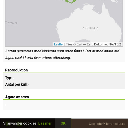
Leaflet
| Tiles © Esri — Esri, DeLorme, NAVTEQ
Kartan genereras med länderna som arten finns i. Det är med andra ord
ingen exakt karta över artens utbredning.
Reproduktion
Typ:
-
Antal per kull:
-
Ägare av arten
-
Vi använder cookies.
Läs mer
OK
Copyright © Terrariedjur.se