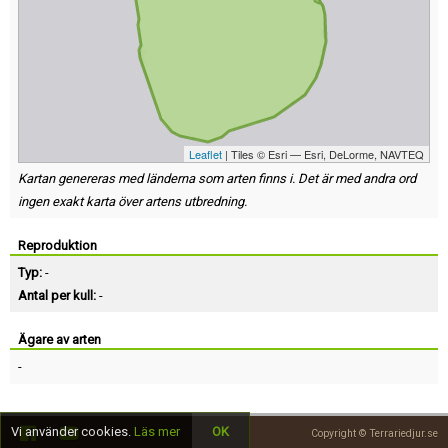
Leaflet
| Tiles © Esri — Esri, DeLorme, NAVTEQ
Kartan genereras med länderna som arten finns i. Det är med andra ord
ingen exakt karta över artens utbredning.
Reproduktion
Typ:
-
Antal per kull:
-
Ägare av arten
-
Vi använder cookies.
Läs mer
OK
Copyright © Terrariedjur.se