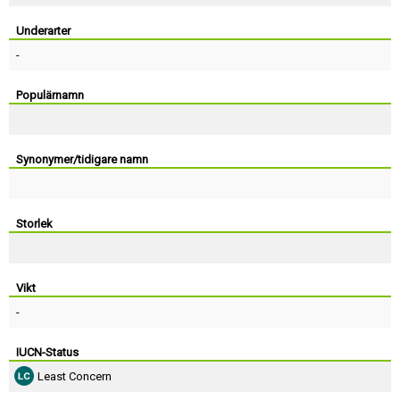
Skapa konto
Underarter
-
Populärnamn
Synonymer/tidigare namn
Storlek
Vikt
-
IUCN-Status
Least Concern