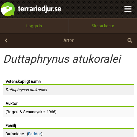
integritetspolicy
OK
Utför
Namn:
Begär nytt lösenord
Logga in
Skapa konto
Tillbaka till förstasidan
100%
Epost:
Arter
Duttaphrynus atukoralei
Användarnamn:
Vetenskapligt namn
Duttaphrynus atukoralei
Lösenord:
Auktor
(
Bogert
&
Senanayake
, 1966)
Privacy Policy
Terms of Service
Familj
Bufonidae - (
Paddor
)