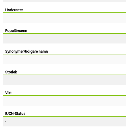
Skapa konto
Underarter
-
Populärnamn
Synonymer/tidigare namn
Storlek
Vikt
-
IUCN-Status
-