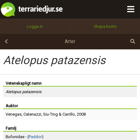
integritetspolicy
OK
Utför
Namn:
Begär nytt lösenord
Logga in
Skapa konto
Tillbaka till förstasidan
100%
Epost:
Arter
Atelopus patazensis
Användarnamn:
Vetenskapligt namn
Atelopus patazensis
Lösenord:
Auktor
Venegas
,
Catenazzi
,
Siu-Ting
&
Carrillo
, 2008
Privacy Policy
Terms of Service
Familj
Bufonidae - (
Paddor
)