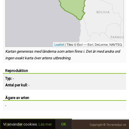
Leaflet
| Tiles © Esri — Esri, DeLorme, NAVTEQ
Kartan genereras med länderna som arten finns i. Det är med andra ord
ingen exakt karta över artens utbredning.
Reproduktion
Typ:
-
Antal per kull:
-
Ägare av arten
-
Vi använder cookies.
Läs mer
OK
Copyright © Terrariedjur.se