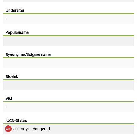
Skapa konto
Underarter
-
Populärnamn
Synonymer/tidigare namn
Storlek
Vikt
-
IUCN-Status
Critically Endangered