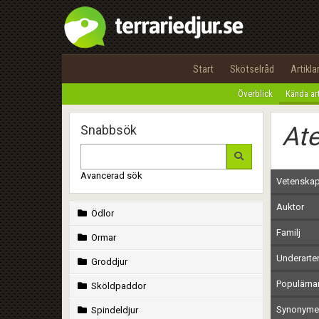
Start
Skötselråd
Artikla
Överblick
Kända ar
Ate
Snabbsök
Avancerad sök
Vetenskap
Auktor
Ödlor
Familj
Ormar
Underarte
Groddjur
Populärn
Sköldpaddor
Synonymer
Spindeldjur