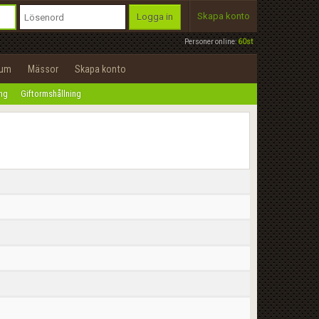
Skapa konto
Logga in
Personer online:
60st
rum
Mässor
Skapa konto
ing
Giftormshållning