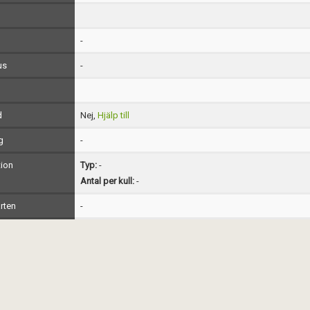
-
us
-
d
Nej,
Hjälp till
g
-
ion
Typ:
-
Antal per kull:
-
rten
-