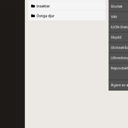
Insekter
Storlek
Övriga djur
Vikt
IUCN-Stat
Skydd
Skötselrå
Utbrednin
Reprodukt
Ägare av a