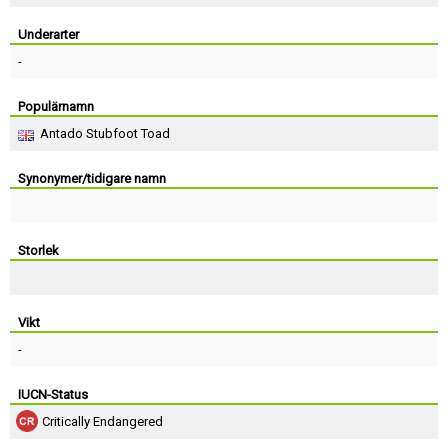
Skapa konto
Underarter
-
Populärnamn
Antado Stubfoot Toad
Synonymer/tidigare namn
Storlek
Vikt
-
IUCN-Status
Critically Endangered