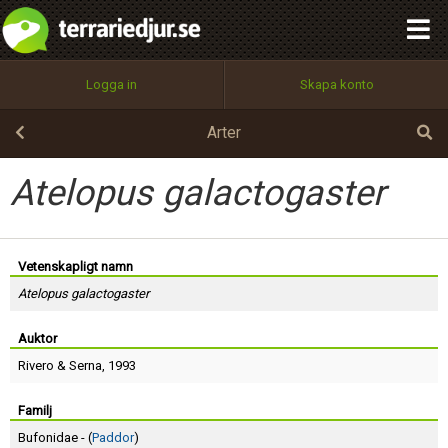
integritetspolicy
OK
Utför
Namn:
Begär nytt lösenord
Logga in
Skapa konto
Tillbaka till förstasidan
100%
Epost:
Arter
Atelopus galactogaster
Användarnamn:
Vetenskapligt namn
Atelopus galactogaster
Lösenord:
Auktor
Rivero
&
Serna
, 1993
Privacy Policy
Terms of Service
Familj
Bufonidae - (
Paddor
)