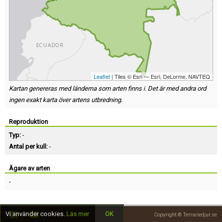
Leaflet
| Tiles © Esri — Esri, DeLorme, NAVTEQ
Kartan genereras med länderna som arten finns i. Det är med andra ord
ingen exakt karta över artens utbredning.
Reproduktion
Typ:
-
Antal per kull:
-
Ägare av arten
-
Vi använder cookies.
Läs mer
OK
Copyright © Terrariedjur.se