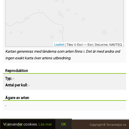
Leaflet
| Tiles © Esri — Esri, DeLorme, NAVTEQ
Kartan genereras med länderna som arten finns i. Det är med andra ord
ingen exakt karta över artens utbredning.
Reproduktion
Typ:
-
Antal per kull:
-
Ägare av arten
-
Vi använder cookies.
Läs mer
OK
Copyright © Terrariedjur.se