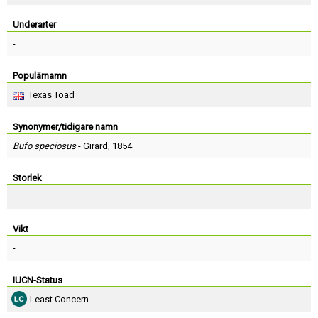
Skapa konto
Underarter
-
Populärnamn
Texas Toad
Synonymer/tidigare namn
Bufo speciosus
-
Girard
, 1854
Storlek
Vikt
-
IUCN-Status
Least Concern