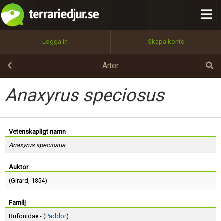
integritetspolicy
OK
Utför
Namn:
Begär nytt lösenord
Logga in
Skapa konto
Tillbaka till förstasidan
100%
Epost:
Arter
Anaxyrus speciosus
Användarnamn:
Vetenskapligt namn
Anaxyrus speciosus
Lösenord:
Auktor
(
Girard
, 1854)
Privacy Policy
Terms of Service
Familj
Bufonidae - (
Paddor
)