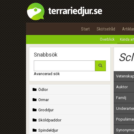
Start
Skötselråd
Artikla
Överblick
Kända ar
Scl
Snabbsök
Avancerad sök
Vetenskap
Auktor
Ödlor
Familj
Ormar
Underarte
Groddjur
Populärn
Sköldpaddor
Synonymer
Spindeldjur