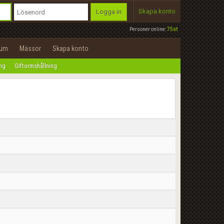
Skapa konto
Logga in
Personer online:
75st
rum
Mässor
Skapa konto
ing
Giftormshållning