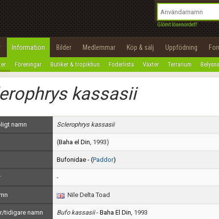
integritetspolicy
OK
Utför
Namn:
Begär nytt lösenord
Glömt lösenordet?
Tillbaka till förstasidan
Epost:
r
Information
Bilder
Medlemmar
Köp & sälj
Uppfödning
Fo
100%
ter
Föreningar
Butiker & tropikhus
Foderlista
Växter
Terrarium
Belysn
Användarnamn:
erophrys kassasii
Lösenord:
Privacy Policy
ligt namn
Sclerophrys kassasii
Terms of Service
(
Baha el Din
, 1993)
Skapa konto
Bufonidae - (
Paddor
)
r
-
amn
Nile Delta Toad
/tidigare namn
Bufo kassasii
-
Baha El Din
, 1993