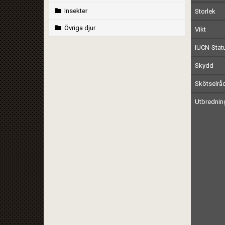
Insekter
Storlek
Övriga djur
Vikt
IUCN-Stat
Skydd
Skötselrå
Utbrednin