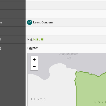
-
us
Least Concern
d
Nej,
Hjälp till
g
Egypten
+
−