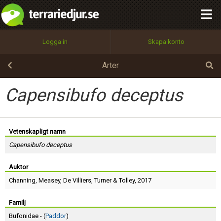
integritetspolicy
OK
Utför
Namn:
Begär nytt lösenord
Logga in
Skapa konto
Tillbaka till förstasidan
100%
Epost:
Arter
Capensibufo deceptus
Användarnamn:
Vetenskapligt namn
Capensibufo deceptus
Lösenord:
Auktor
Channing
,
Measey
,
De Villiers
,
Turner
&
Tolley
, 2017
Privacy Policy
Terms of Service
Familj
Bufonidae - (
Paddor
)