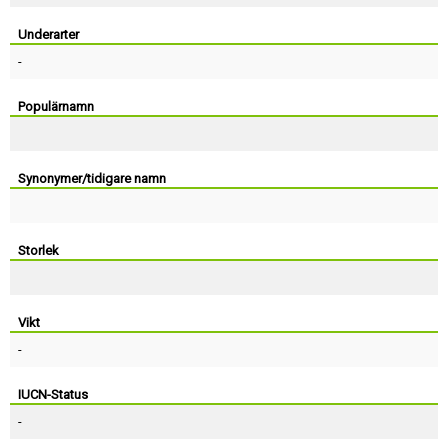
Skapa konto
Underarter
-
Populärnamn
Synonymer/tidigare namn
Storlek
Vikt
-
IUCN-Status
-