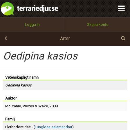
integritetspolicy
OK
Utför
Namn:
Begär nytt lösenord
Logga in
Skapa konto
Tillbaka till förstasidan
100%
Epost:
Arter
Oedipina kasios
Användarnamn:
Vetenskapligt namn
Oedipina kasios
Lösenord:
Auktor
McCranie
,
Vieites
&
Wake
, 2008
Privacy Policy
Terms of Service
Familj
Plethodontidae - (
Lunglösa salamandrar
)