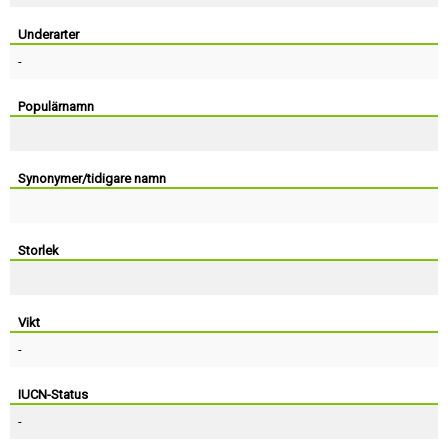
Skapa konto
Underarter
-
Populärnamn
Synonymer/tidigare namn
Storlek
Vikt
-
IUCN-Status
-