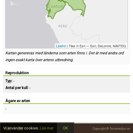
Leaflet
| Tiles © Esri — Esri, DeLorme, NAVTEQ
Kartan genereras med länderna som arten finns i. Det är med andra ord
ingen exakt karta över artens utbredning.
Reproduktion
Typ:
-
Antal per kull:
-
Ägare av arten
-
Vi använder cookies.
Läs mer
OK
Copyright © Terrariedjur.se