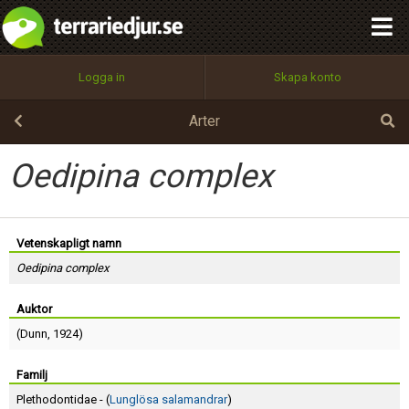
integritetspolicy
OK
Utför
Namn:
Begär nytt lösenord
Logga in
Skapa konto
Tillbaka till förstasidan
100%
Epost:
Arter
Oedipina complex
Användarnamn:
Vetenskapligt namn
Oedipina complex
Lösenord:
Auktor
(
Dunn
, 1924)
Privacy Policy
Terms of Service
Familj
Plethodontidae - (
Lunglösa salamandrar
)