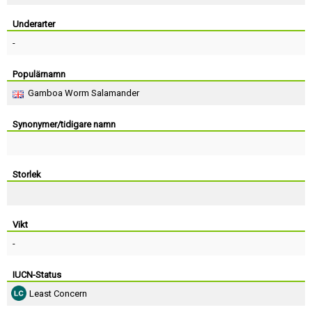
Skapa konto
Underarter
-
Populärnamn
Gamboa Worm Salamander
Synonymer/tidigare namn
Storlek
Vikt
-
IUCN-Status
Least Concern