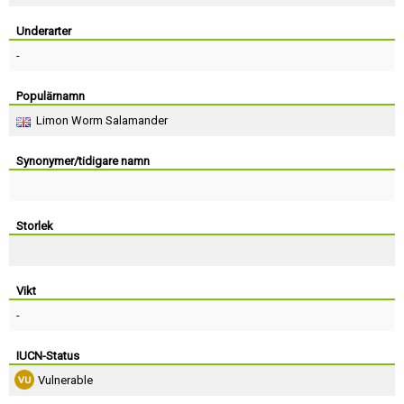
Skapa konto
Underarter
-
Populärnamn
Limon Worm Salamander
Synonymer/tidigare namn
Storlek
Vikt
-
IUCN-Status
Vulnerable