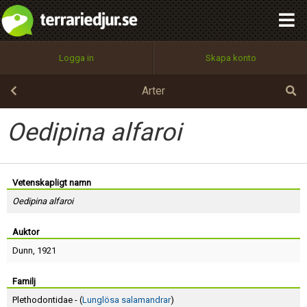
integritetspolicy
OK
Utför
Namn:
Begär nytt lösenord
Logga in
Skapa konto
Tillbaka till förstasidan
100%
Epost:
Arter
Oedipina alfaroi
Användarnamn:
Vetenskapligt namn
Oedipina alfaroi
Lösenord:
Auktor
Dunn
, 1921
Privacy Policy
Terms of Service
Familj
Plethodontidae - (
Lunglösa salamandrar
)