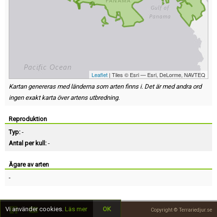
Leaflet
| Tiles © Esri — Esri, DeLorme, NAVTEQ
Kartan genereras med länderna som arten finns i. Det är med andra ord
ingen exakt karta över artens utbredning.
Reproduktion
Typ:
-
Antal per kull:
-
Ägare av arten
-
Vi använder cookies.
Läs mer
OK
Copyright © Terrariedjur.se