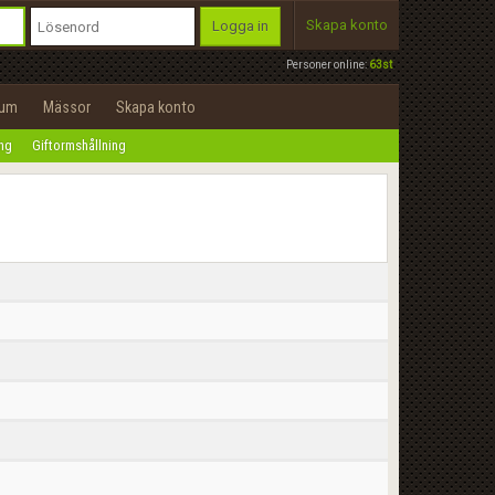
Skapa konto
Logga in
Personer online:
63st
rum
Mässor
Skapa konto
ing
Giftormshållning