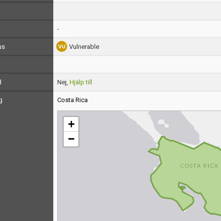
-
us
Vulnerable
d
Nej,
Hjälp till
g
Costa Rica
+
−