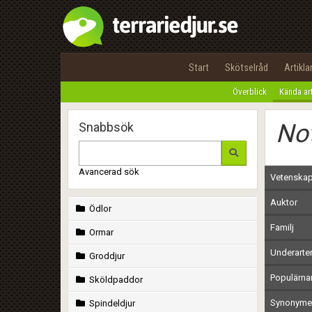
Start
Skötselråd
Artikla
Överblick
Kända ar
Not
Snabbsök
Avancerad sök
Vetenskap
Auktor
Ödlor
Familj
Ormar
Underarte
Groddjur
Populärn
Sköldpaddor
Synonymer
Spindeldjur