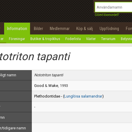
integritetspolicy
OK
Utför
Namn:
Begär nytt lösenord
Glömt lösenordet?
Tillbaka till förstasidan
Epost:
r
Information
Bilder
Medlemmar
Köp & sälj
Uppfödning
Fo
100%
ter
Föreningar
Butiker & tropikhus
Foderlista
Växter
Terrarium
Belysn
Användarnamn:
otriton tapanti
Lösenord:
Privacy Policy
ligt namn
Nototriton tapanti
Terms of Service
Good
&
Wake
, 1993
Skapa konto
Plethodontidae - (
Lunglösa salamandrar
)
r
-
amn
/tidigare namn