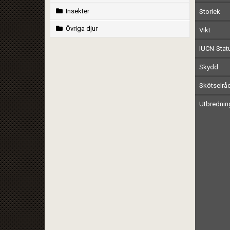
Insekter
Storlek
Övriga djur
Vikt
IUCN-Stat
Skydd
Skötselrå
Utbrednin