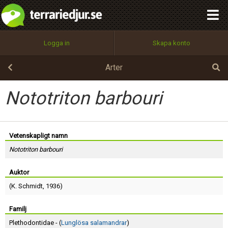
integritetspolicy
OK
Utför
Namn:
Begär nytt lösenord
Logga in
Skapa konto
Tillbaka till förstasidan
100%
Epost:
Arter
Nototriton barbouri
Användarnamn:
Vetenskapligt namn
Nototriton barbouri
Lösenord:
Auktor
(
K. Schmidt
, 1936)
Privacy Policy
Terms of Service
Familj
Plethodontidae - (
Lunglösa salamandrar
)