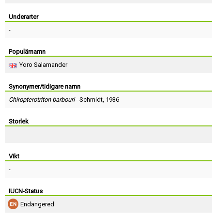
Skapa konto
Underarter
-
Populärnamn
Yoro Salamander
Synonymer/tidigare namn
Chiropterotriton barbouri
-
Schmidt
, 1936
Storlek
Vikt
-
IUCN-Status
Endangered