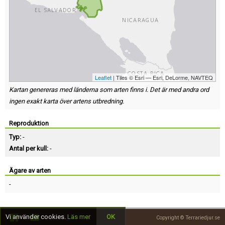
Leaflet
| Tiles © Esri — Esri, DeLorme, NAVTEQ
Kartan genereras med länderna som arten finns i. Det är med andra ord
ingen exakt karta över artens utbredning.
Reproduktion
Typ:
-
Antal per kull:
-
Ägare av arten
-
Vi använder cookies.
Läs mer
OK
Copyright © Terrariedjur.se