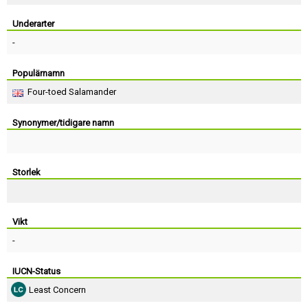
Skapa konto
Underarter
-
Populärnamn
Four-toed Salamander
Synonymer/tidigare namn
Storlek
Vikt
-
IUCN-Status
Least Concern