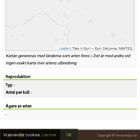
Leaflet
| Tiles © Esri — Esri, DeLorme, NAVTEQ
Kartan genereras med länderna som arten finns i. Det är med andra ord
ingen exakt karta över artens utbredning.
Reproduktion
Typ:
-
Antal per kull:
-
Ägare av arten
-
Vi använder cookies.
Läs mer
OK
Copyright © Terrariedjur.se