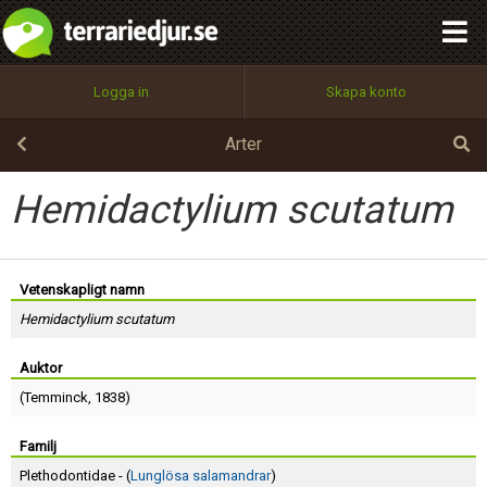
integritetspolicy
OK
Utför
Namn:
Begär nytt lösenord
Logga in
Skapa konto
Tillbaka till förstasidan
100%
Epost:
Arter
Hemidactylium scutatum
Användarnamn:
Vetenskapligt namn
Hemidactylium scutatum
Lösenord:
Auktor
(
Temminck
, 1838)
Privacy Policy
Terms of Service
Familj
Plethodontidae - (
Lunglösa salamandrar
)