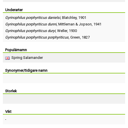
Skapa konto
Underarter
Gyrinophilus porphyriticus danielsi
,
Blatchley
, 1901
Gyrinophilus porphyriticus dunni
,
Mittleman
&
Jopson
, 1941
Gyrinophilus porphyriticus duryi
,
Weller
, 1930
Gyrinophilus porphyriticus porphyriticus
,
Green
, 1827
Populärnamn
Spring Salamander
Synonymer/tidigare namn
Storlek
Vikt
-