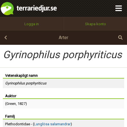
integritetspolicy
OK
Utför
Namn:
Begär nytt lösenord
Logga in
Skapa konto
Tillbaka till förstasidan
100%
Epost:
Arter
Gyrinophilus porphyriticus
Användarnamn:
Vetenskapligt namn
Gyrinophilus porphyriticus
Lösenord:
Auktor
(
Green
, 1827)
Privacy Policy
Terms of Service
Familj
Plethodontidae - (
Lunglösa salamandrar
)