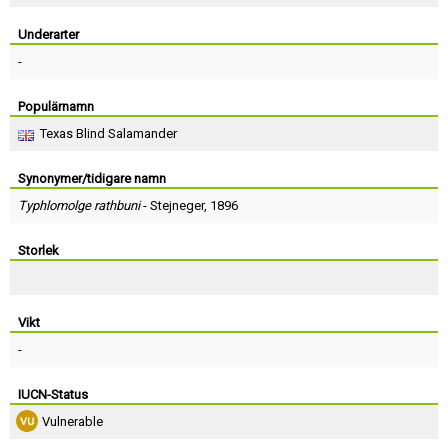
Skapa konto
Underarter
-
Populärnamn
Texas Blind Salamander
Synonymer/tidigare namn
Typhlomolge rathbuni
-
Stejneger
, 1896
Storlek
Vikt
-
IUCN-Status
Vulnerable