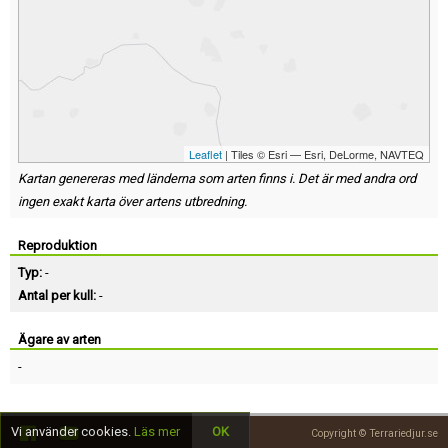
Leaflet
| Tiles © Esri — Esri, DeLorme, NAVTEQ
Kartan genereras med länderna som arten finns i. Det är med andra ord
ingen exakt karta över artens utbredning.
Reproduktion
Typ:
-
Antal per kull:
-
Ägare av arten
-
Vi använder cookies.
Läs mer
OK
Copyright © Terrariedjur.se