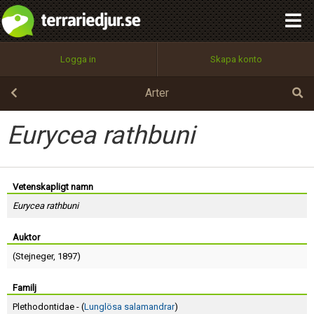
integritetspolicy
OK
Utför
Namn:
Begär nytt lösenord
Logga in
Skapa konto
Tillbaka till förstasidan
100%
Epost:
Arter
Eurycea rathbuni
Användarnamn:
Vetenskapligt namn
Eurycea rathbuni
Lösenord:
Auktor
(
Stejneger
, 1897)
Privacy Policy
Terms of Service
Familj
Plethodontidae - (
Lunglösa salamandrar
)