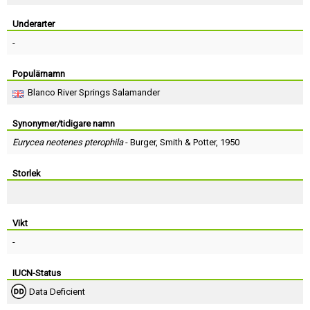
Skapa konto
Underarter
-
Populärnamn
Blanco River Springs Salamander
Synonymer/tidigare namn
Eurycea neotenes pterophila
-
Burger
,
Smith
&
Potter
, 1950
Storlek
Vikt
-
IUCN-Status
Data Deficient