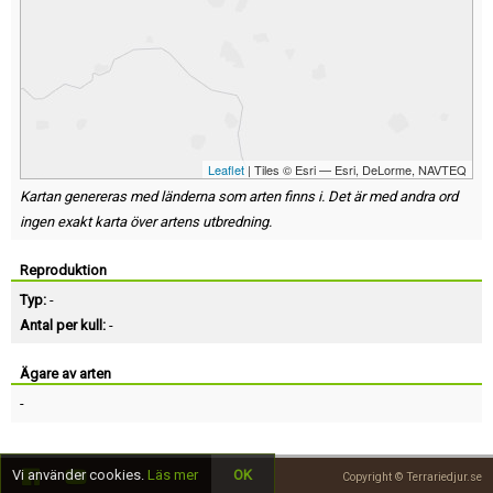
Leaflet
| Tiles © Esri — Esri, DeLorme, NAVTEQ
Kartan genereras med länderna som arten finns i. Det är med andra ord
ingen exakt karta över artens utbredning.
Reproduktion
Typ:
-
Antal per kull:
-
Ägare av arten
-
Vi använder cookies.
Läs mer
OK
Copyright © Terrariedjur.se