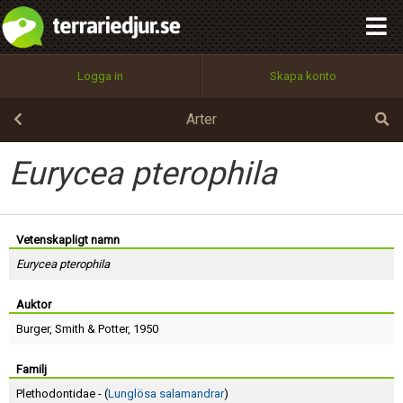
integritetspolicy
OK
Utför
Namn:
Begär nytt lösenord
Logga in
Skapa konto
Tillbaka till förstasidan
100%
Epost:
Arter
Eurycea pterophila
Användarnamn:
Vetenskapligt namn
Eurycea pterophila
Lösenord:
Auktor
Burger
,
Smith
&
Potter
, 1950
Privacy Policy
Terms of Service
Familj
Plethodontidae - (
Lunglösa salamandrar
)