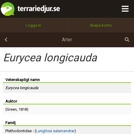
integritetspolicy
OK
Utför
Namn:
Begär nytt lösenord
Logga in
Skapa konto
Tillbaka till förstasidan
100%
Epost:
Arter
Eurycea longicauda
Användarnamn:
Vetenskapligt namn
Eurycea longicauda
Lösenord:
Auktor
(
Green
, 1818)
Privacy Policy
Terms of Service
Familj
Plethodontidae - (
Lunglösa salamandrar
)