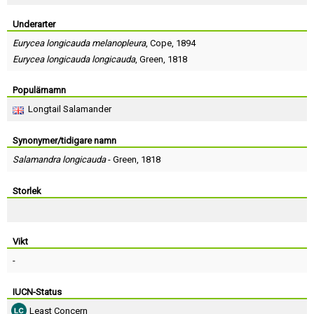
Skapa konto
Underarter
Eurycea longicauda melanopleura
,
Cope
, 1894
Eurycea longicauda longicauda
,
Green
, 1818
Populärnamn
Longtail Salamander
Synonymer/tidigare namn
Salamandra longicauda
-
Green
, 1818
Storlek
Vikt
-
IUCN-Status
Least Concern