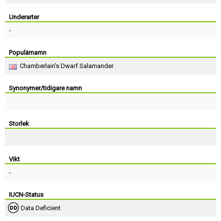
Skapa konto
Underarter
-
Populärnamn
Chamberlain's Dwarf Salamander
Synonymer/tidigare namn
Storlek
Vikt
-
IUCN-Status
Data Deficient