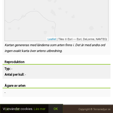
Leaflet
| Tiles © Esri — Esri, DeLorme, NAVTEQ
Kartan genereras med länderna som arten finns i. Det är med andra ord
ingen exakt karta över artens utbredning.
Reproduktion
Typ:
-
Antal per kull:
-
Ägare av arten
-
Vi använder cookies.
Läs mer
OK
Copyright © Terrariedjur.se