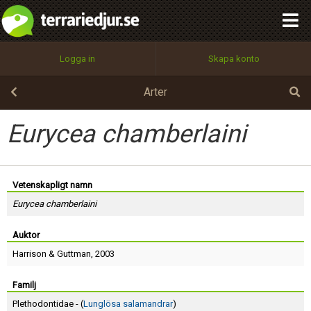
integritetspolicy
OK
Utför
Namn:
Begär nytt lösenord
Logga in
Skapa konto
Tillbaka till förstasidan
100%
Epost:
Arter
Eurycea chamberlaini
Användarnamn:
Vetenskapligt namn
Eurycea chamberlaini
Lösenord:
Auktor
Harrison
&
Guttman
, 2003
Privacy Policy
Terms of Service
Familj
Plethodontidae - (
Lunglösa salamandrar
)