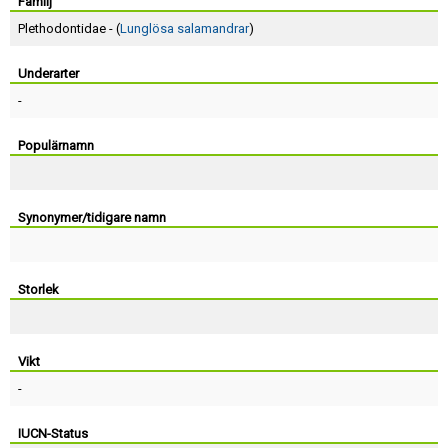
Skapa konto
Familj
Plethodontidae - (
Lunglösa salamandrar
)
Underarter
-
Populärnamn
Synonymer/tidigare namn
Storlek
Vikt
-
IUCN-Status