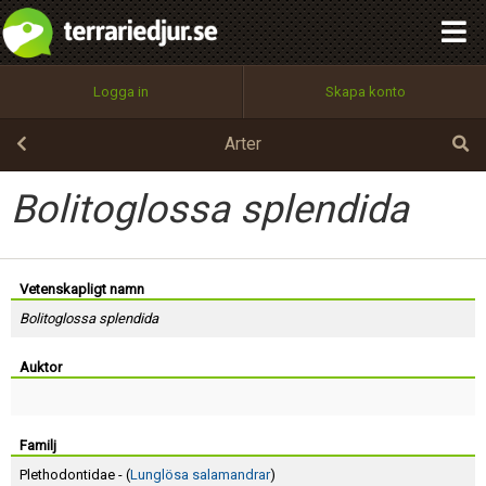
integritetspolicy
OK
Utför
Namn:
Begär nytt lösenord
Logga in
Skapa konto
Tillbaka till förstasidan
100%
Epost:
Arter
Bolitoglossa splendida
Användarnamn:
Vetenskapligt namn
Bolitoglossa splendida
Lösenord:
Auktor
Privacy Policy
Terms of Service
Familj
Plethodontidae - (
Lunglösa salamandrar
)