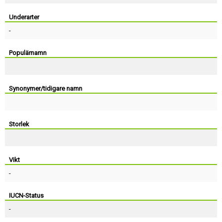
Skapa konto
Underarter
-
Populärnamn
Synonymer/tidigare namn
Storlek
Vikt
-
IUCN-Status
-