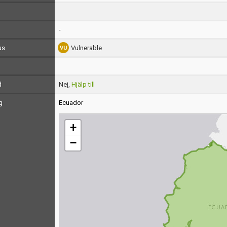
-
us
Vulnerable
d
Nej,
Hjälp till
g
Ecuador
+
−