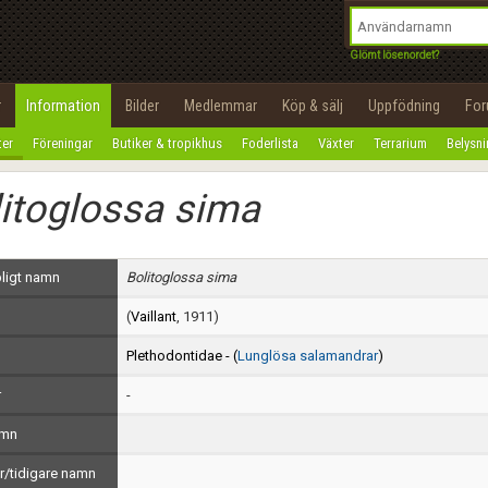
integritetspolicy
OK
Utför
Namn:
Begär nytt lösenord
Glömt lösenordet?
Tillbaka till förstasidan
Epost:
r
Information
Bilder
Medlemmar
Köp & sälj
Uppfödning
Fo
100%
ter
Föreningar
Butiker & tropikhus
Foderlista
Växter
Terrarium
Belysn
Användarnamn:
itoglossa sima
Lösenord:
Privacy Policy
ligt namn
Bolitoglossa sima
Terms of Service
(
Vaillant
, 1911)
Skapa konto
Plethodontidae - (
Lunglösa salamandrar
)
r
-
amn
/tidigare namn