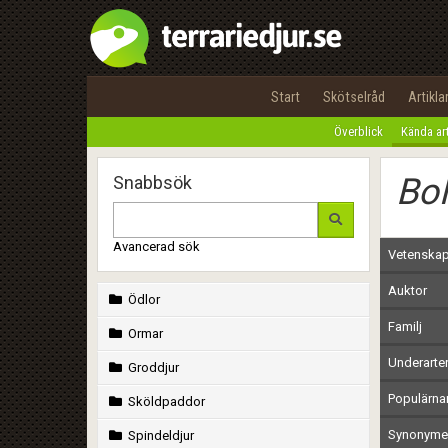
Start
Skötselråd
Artikla
Överblick
Kända ar
Bol
Snabbsök
Avancerad sök
Vetenskap
Auktor
Ödlor
Familj
Ormar
Underarte
Groddjur
Populärn
Sköldpaddor
Synonymer
Spindeldjur