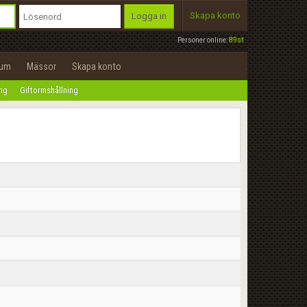
Skapa konto
Logga in
Personer online:
89st
rum
Mässor
Skapa konto
ing
Giftormshållning