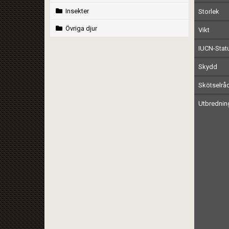
Insekter
Storlek
Övriga djur
Vikt
IUCN-Stat
Skydd
Skötselrå
Utbrednin