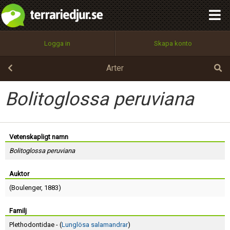
integritetspolicy
OK
Utför
Namn:
Begär nytt lösenord
Logga in
Skapa konto
Tillbaka till förstasidan
100%
Epost:
Arter
Bolitoglossa peruviana
Användarnamn:
Vetenskapligt namn
Bolitoglossa peruviana
Lösenord:
Auktor
(
Boulenger
, 1883)
Privacy Policy
Terms of Service
Familj
Plethodontidae - (
Lunglösa salamandrar
)