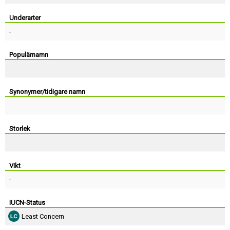
Skapa konto
Underarter
-
Populärnamn
Synonymer/tidigare namn
Storlek
Vikt
-
IUCN-Status
Least Concern