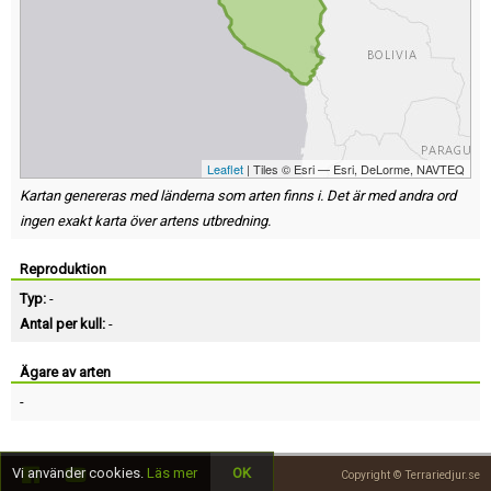
Leaflet
| Tiles © Esri — Esri, DeLorme, NAVTEQ
Kartan genereras med länderna som arten finns i. Det är med andra ord
ingen exakt karta över artens utbredning.
Reproduktion
Typ:
-
Antal per kull:
-
Ägare av arten
-
Vi använder cookies.
Läs mer
OK
Copyright © Terrariedjur.se