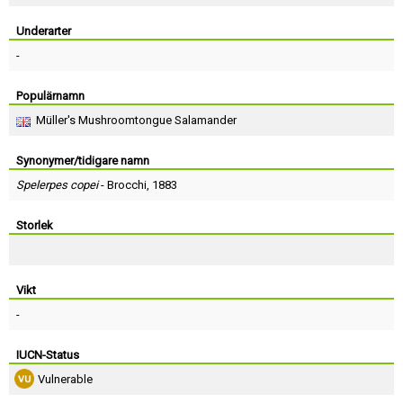
Skapa konto
Underarter
-
Populärnamn
Müller's Mushroomtongue Salamander
Synonymer/tidigare namn
Spelerpes copei
-
Brocchi
, 1883
Storlek
Vikt
-
IUCN-Status
Vulnerable