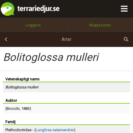
integritetspolicy
OK
Utför
Namn:
Begär nytt lösenord
Logga in
Skapa konto
Tillbaka till förstasidan
100%
Epost:
Arter
Bolitoglossa mulleri
Användarnamn:
Vetenskapligt namn
Bolitoglossa mulleri
Lösenord:
Auktor
(
Brocchi
, 1883)
Privacy Policy
Terms of Service
Familj
Plethodontidae - (
Lunglösa salamandrar
)