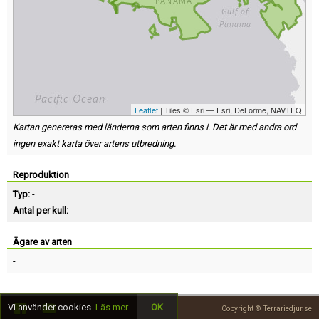
Leaflet
| Tiles © Esri — Esri, DeLorme, NAVTEQ
Kartan genereras med länderna som arten finns i. Det är med andra ord
ingen exakt karta över artens utbredning.
Reproduktion
Typ:
-
Antal per kull:
-
Ägare av arten
-
Vi använder cookies.
Läs mer
OK
Copyright © Terrariedjur.se