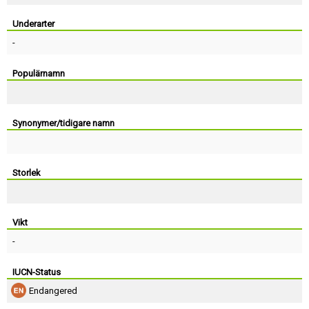
Skapa konto
Underarter
-
Populärnamn
Synonymer/tidigare namn
Storlek
Vikt
-
IUCN-Status
Endangered