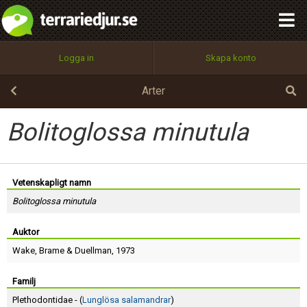
integritetspolicy
OK
Utför
Namn:
Begär nytt lösenord
Logga in
Skapa konto
Tillbaka till förstasidan
100%
Epost:
Arter
Bolitoglossa minutula
Användarnamn:
Vetenskapligt namn
Bolitoglossa minutula
Lösenord:
Auktor
Wake
,
Brame
&
Duellman
, 1973
Privacy Policy
Terms of Service
Familj
Plethodontidae - (
Lunglösa salamandrar
)