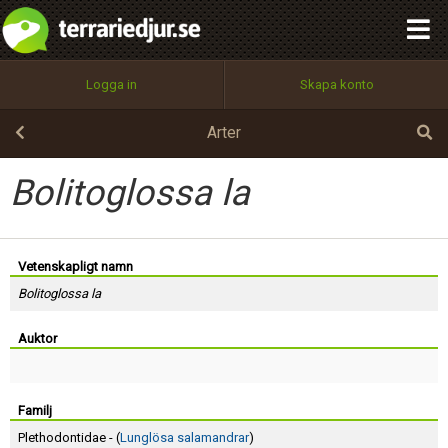
integritetspolicy
OK
Utför
Namn:
Begär nytt lösenord
Logga in
Skapa konto
Tillbaka till förstasidan
100%
Epost:
Arter
Bolitoglossa la
Användarnamn:
Vetenskapligt namn
Bolitoglossa la
Lösenord:
Auktor
Privacy Policy
Terms of Service
Familj
Plethodontidae - (
Lunglösa salamandrar
)