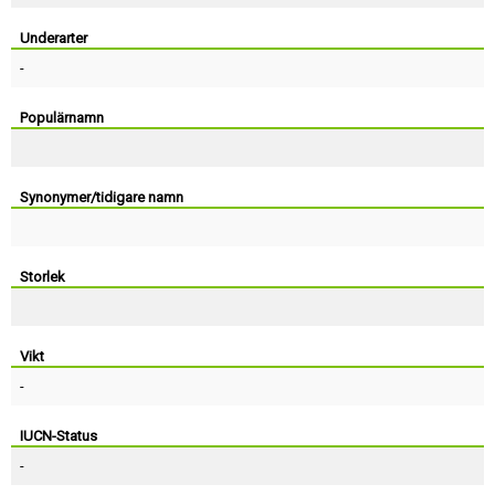
Skapa konto
Underarter
-
Populärnamn
Synonymer/tidigare namn
Storlek
Vikt
-
IUCN-Status
-