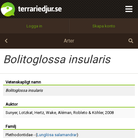
integritetspolicy
OK
Utför
Namn:
Begär nytt lösenord
Logga in
Skapa konto
Tillbaka till förstasidan
100%
Epost:
Arter
Bolitoglossa insularis
Användarnamn:
Vetenskapligt namn
Bolitoglossa insularis
Lösenord:
Auktor
Sunyer
,
Lotzkat
,
Hertz
,
Wake
,
Aléman
,
Robleto
&
Köhler
, 2008
Privacy Policy
Terms of Service
Familj
Plethodontidae - (
Lunglösa salamandrar
)