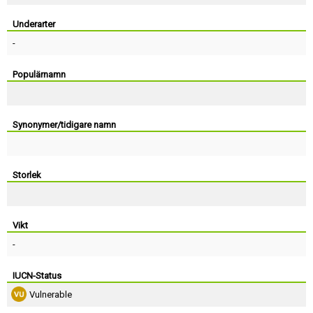
Skapa konto
Underarter
-
Populärnamn
Synonymer/tidigare namn
Storlek
Vikt
-
IUCN-Status
Vulnerable