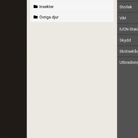
Insekter
Storlek
Övriga djur
Vikt
IUCN-Stat
Skydd
Skötselrå
Utbrednin