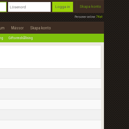
Skapa konto
Logga in
Personer online:
74st
rum
Mässor
Skapa konto
ing
Giftormshållning