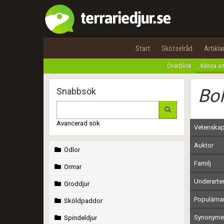
Start
Skötselråd
Artikla
Överblick
Kända ar
Bo
Snabbsök
Avancerad sök
Vetenskap
Auktor
Ödlor
Familj
Ormar
Underarte
Groddjur
Populärn
Sköldpaddor
Synonymer
Spindeldjur