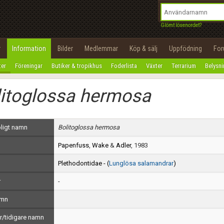
integritetspolicy
OK
Utför
Namn:
Begär nytt lösenord
Glömt lösenordet?
Tillbaka till förstasidan
Epost:
r
Information
Bilder
Medlemmar
Köp & sälj
Uppfödning
Fo
100%
ter
Föreningar
Butiker & tropikhus
Foderlista
Växter
Terrarium
Belysn
Användarnamn:
litoglossa hermosa
Lösenord:
Privacy Policy
ligt namn
Bolitoglossa hermosa
Terms of Service
Papenfuss
,
Wake
&
Adler
, 1983
Skapa konto
Plethodontidae - (
Lunglösa salamandrar
)
r
-
amn
/tidigare namn