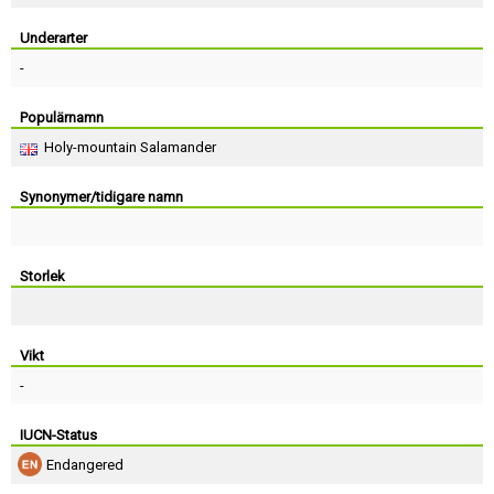
Skapa konto
Underarter
-
Populärnamn
Holy-mountain Salamander
Synonymer/tidigare namn
Storlek
Vikt
-
IUCN-Status
Endangered