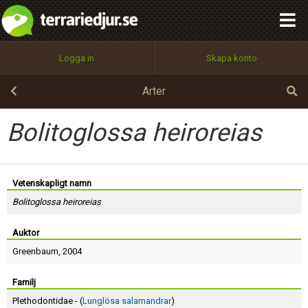
integritetspolicy
OK
Utför
Namn:
Begär nytt lösenord
Logga in
Skapa konto
Tillbaka till förstasidan
100%
Epost:
Arter
Bolitoglossa heiroreias
Användarnamn:
Vetenskapligt namn
Bolitoglossa heiroreias
Lösenord:
Auktor
Greenbaum
, 2004
Privacy Policy
Terms of Service
Familj
Plethodontidae - (
Lunglösa salamandrar
)