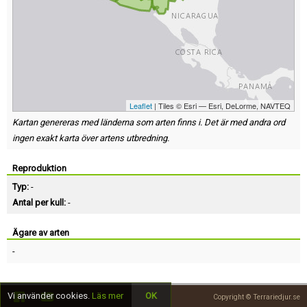
Leaflet
| Tiles © Esri — Esri, DeLorme, NAVTEQ
Kartan genereras med länderna som arten finns i. Det är med andra ord
ingen exakt karta över artens utbredning.
Reproduktion
Typ:
-
Antal per kull:
-
Ägare av arten
-
Vi använder cookies.
Läs mer
OK
Copyright © Terrariedjur.se