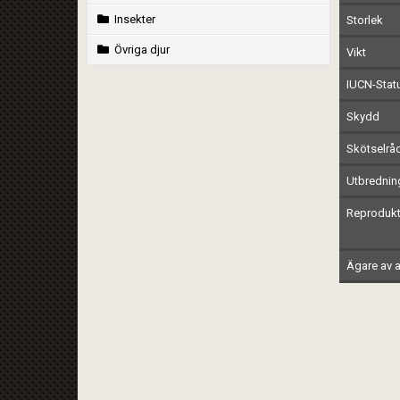
Insekter
Storlek
Övriga djur
Vikt
IUCN-Stat
Skydd
Skötselrå
Utbrednin
Reprodukt
Ägare av a