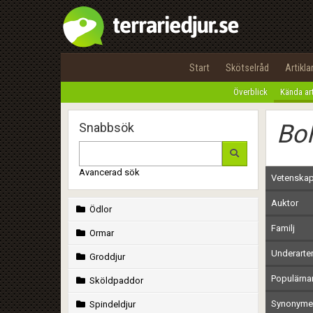
Start
Skötselråd
Artikla
Överblick
Kända ar
Bo
Snabbsök
Avancerad sök
Vetenskap
Auktor
Ödlor
Familj
Ormar
Underarte
Groddjur
Populärn
Sköldpaddor
Synonymer
Spindeldjur