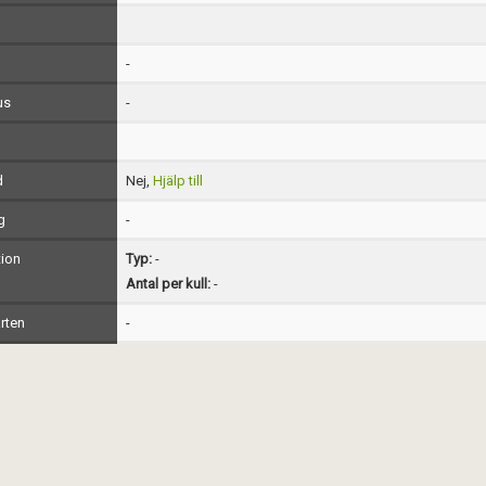
-
us
-
d
Nej,
Hjälp till
g
-
ion
Typ:
-
Antal per kull:
-
rten
-