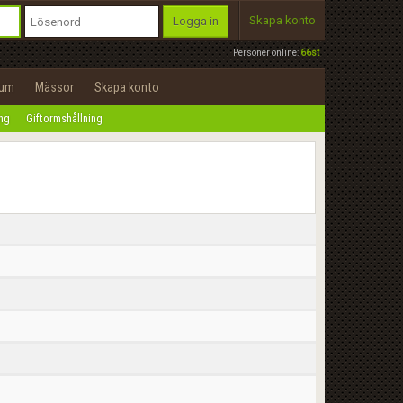
Skapa konto
Logga in
Personer online:
66st
rum
Mässor
Skapa konto
ing
Giftormshållning