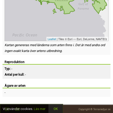
Leaflet
| Tiles © Esri — Esri, DeLorme, NAVTEQ
Kartan genereras med länderna som arten finns i. Det är med andra ord
ingen exakt karta över artens utbredning.
Reproduktion
Typ:
-
Antal per kull:
-
Ägare av arten
-
Vi använder cookies.
Läs mer
OK
Copyright © Terrariedjur.se