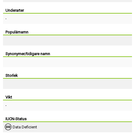
Skapa konto
Underarter
-
Populärnamn
Synonymer/tidigare namn
Storlek
Vikt
-
IUCN-Status
Data Deficient