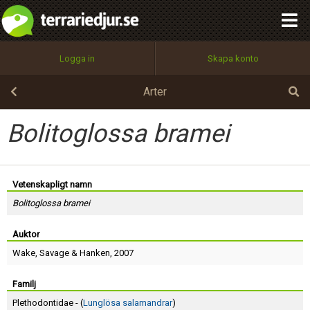
integritetspolicy
OK
Utför
Namn:
Begär nytt lösenord
Logga in
Skapa konto
Tillbaka till förstasidan
100%
Epost:
Arter
Bolitoglossa bramei
Användarnamn:
Vetenskapligt namn
Bolitoglossa bramei
Lösenord:
Auktor
Wake
,
Savage
&
Hanken
, 2007
Privacy Policy
Terms of Service
Familj
Plethodontidae - (
Lunglösa salamandrar
)