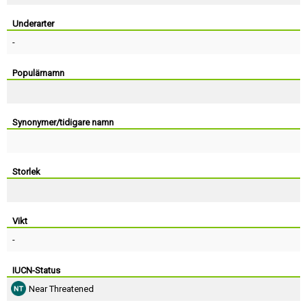
Skapa konto
Underarter
-
Populärnamn
Synonymer/tidigare namn
Storlek
Vikt
-
IUCN-Status
Near Threatened