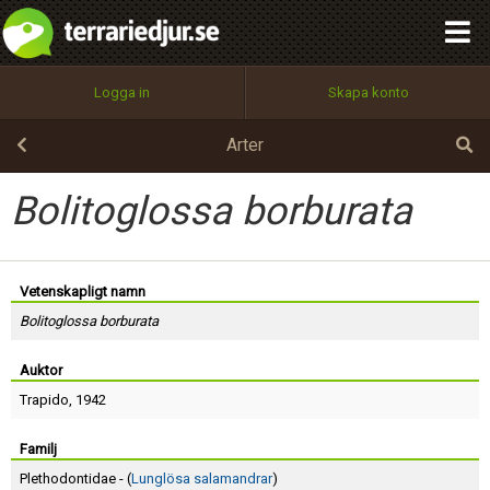
integritetspolicy
OK
Utför
Namn:
Begär nytt lösenord
Logga in
Skapa konto
Tillbaka till förstasidan
100%
Epost:
Arter
Bolitoglossa borburata
Användarnamn:
Vetenskapligt namn
Bolitoglossa borburata
Lösenord:
Auktor
Trapido
, 1942
Privacy Policy
Terms of Service
Familj
Plethodontidae - (
Lunglösa salamandrar
)