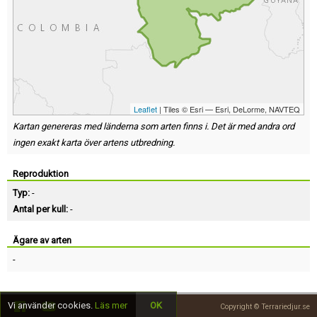
Leaflet
| Tiles © Esri — Esri, DeLorme, NAVTEQ
Kartan genereras med länderna som arten finns i. Det är med andra ord
ingen exakt karta över artens utbredning.
Reproduktion
Typ:
-
Antal per kull:
-
Ägare av arten
-
Vi använder cookies.
Läs mer
OK
Copyright © Terrariedjur.se