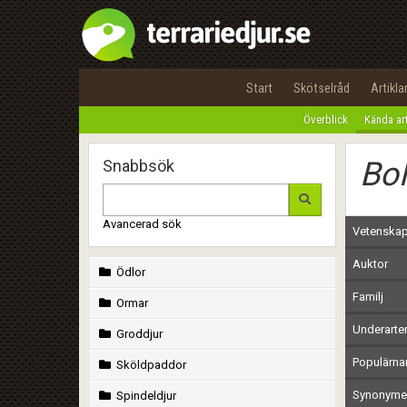
Start
Skötselråd
Artikla
Överblick
Kända ar
Bol
Snabbsök
Avancerad sök
Vetenskap
Auktor
Ödlor
Familj
Ormar
Underarte
Groddjur
Populärn
Sköldpaddor
Synonymer
Spindeldjur