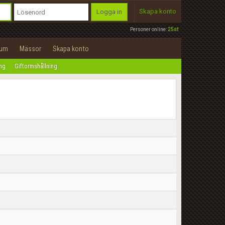
Skapa konto
Logga in
Personer online:
25st
rum
Mässor
Skapa konto
ing
Giftormshållning