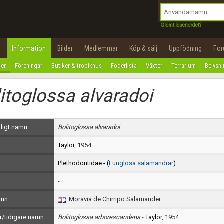
integritetspolicy
OK
Utför
Namn:
Begär nytt lösenord
Glömt lösenordet?
Tillbaka till förstasidan
Epost:
r
Information
Bilder
Medlemmar
Köp & sälj
Uppfödning
Fo
100%
ter
Föreningar
Butiker & tropikhus
Foderlista
Växter
Terrarium
Belysn
Användarnamn:
itoglossa alvaradoi
Lösenord:
Privacy Policy
ligt namn
Bolitoglossa alvaradoi
Terms of Service
Taylor
, 1954
Skapa konto
Plethodontidae - (
Lunglösa salamandrar
)
r
-
amn
Moravia de Chirripo Salamander
/tidigare namn
Bolitoglossa arborescandens
-
Taylor
, 1954