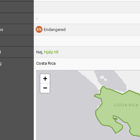
-
us
Endangered
d
Nej,
Hjälp till
g
Costa Rica
+
−