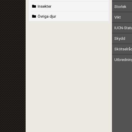
Insekter
Storlek
Övriga djur
Vikt
IUCN-Stat
Skydd
Skötselrå
Utbrednin