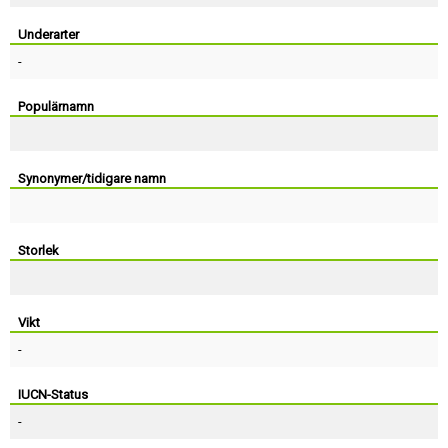
Skapa konto
Underarter
-
Populärnamn
Synonymer/tidigare namn
Storlek
Vikt
-
IUCN-Status
-