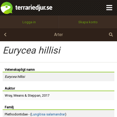
integritetspolicy
OK
Utför
Namn:
Begär nytt lösenord
Logga in
Skapa konto
Tillbaka till förstasidan
100%
Epost:
Arter
Eurycea hillisi
Användarnamn:
Vetenskapligt namn
Eurycea hillisi
Lösenord:
Auktor
Wray
,
Means
&
Steppan
, 2017
Privacy Policy
Terms of Service
Familj
Plethodontidae - (
Lunglösa salamandrar
)