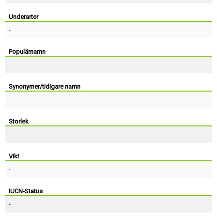
Skapa konto
Underarter
-
Populärnamn
Synonymer/tidigare namn
Storlek
Vikt
-
IUCN-Status
-