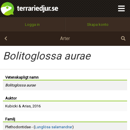
integritetspolicy
OK
Utför
Namn:
Begär nytt lösenord
Logga in
Skapa konto
Tillbaka till förstasidan
100%
Epost:
Arter
Bolitoglossa aurae
Användarnamn:
Vetenskapligt namn
Bolitoglossa aurae
Lösenord:
Auktor
Kubicki
&
Arias
, 2016
Privacy Policy
Terms of Service
Familj
Plethodontidae - (
Lunglösa salamandrar
)