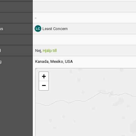
-
us
Least Concern
d
Nej,
Hjälp till
g
Kanada
,
Mexiko
,
USA
+
−