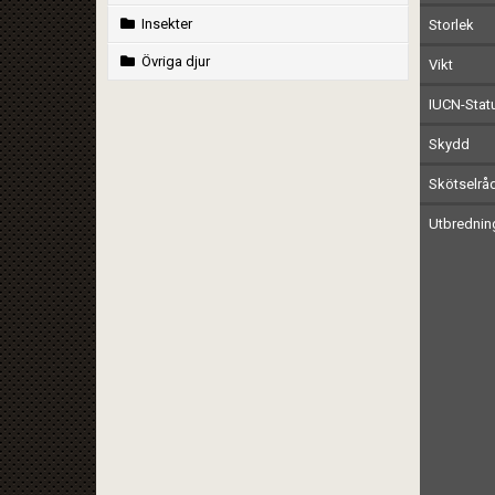
Insekter
Storlek
Övriga djur
Vikt
IUCN-Stat
Skydd
Skötselrå
Utbrednin