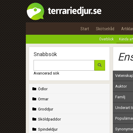
Start
Skötselråd
Artikla
Överblick
Kända ar
Ens
Snabbsök
Avancerad sök
Vetenskap
Auktor
Ödlor
Familj
Ormar
Underart ti
Groddjur
Populärn
Sköldpaddor
Synonymer
Spindeldjur