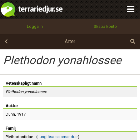
integritetspolicy
OK
Utför
Namn:
Begär nytt lösenord
Logga in
Skapa konto
Tillbaka till förstasidan
100%
Epost:
Arter
Plethodon yonahlossee
Användarnamn:
Vetenskapligt namn
Plethodon yonahlossee
Lösenord:
Auktor
Dunn
, 1917
Privacy Policy
Terms of Service
Familj
Plethodontidae - (
Lunglösa salamandrar
)