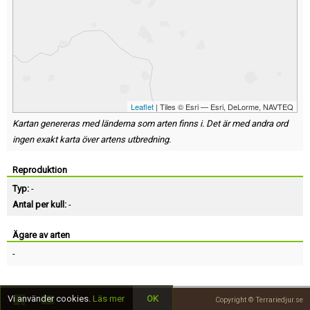
Leaflet
| Tiles © Esri — Esri, DeLorme, NAVTEQ
Kartan genereras med länderna som arten finns i. Det är med andra ord
ingen exakt karta över artens utbredning.
Reproduktion
Typ:
-
Antal per kull:
-
Ägare av arten
-
Vi använder cookies.
Läs mer
OK
Copyright © Terrariedjur.se