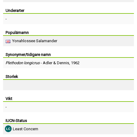
Skapa konto
Underarter
-
Populärnamn
Yonahlossee Salamander
Synonymer/tidigare namn
Plethodon longicrus
-
Adler
&
Dennis
, 1962
Storlek
Vikt
-
IUCN-Status
Least Concern