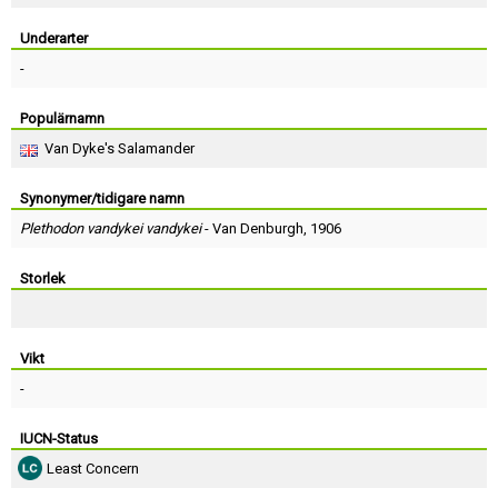
Skapa konto
Underarter
-
Populärnamn
Van Dyke's Salamander
Synonymer/tidigare namn
Plethodon vandykei vandykei
-
Van Denburgh
, 1906
Storlek
Vikt
-
IUCN-Status
Least Concern