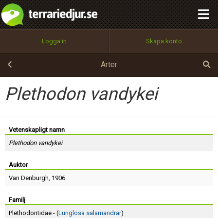
integritetspolicy
OK
Utför
Namn:
Begär nytt lösenord
Logga in
Skapa konto
Tillbaka till förstasidan
100%
Epost:
Arter
Plethodon vandykei
Användarnamn:
Vetenskapligt namn
Plethodon vandykei
Lösenord:
Auktor
Van Denburgh
, 1906
Privacy Policy
Terms of Service
Familj
Plethodontidae - (
Lunglösa salamandrar
)