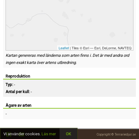
Leaflet
| Tiles © Esri — Esri, DeLorme, NAVTEQ
Kartan genereras med länderna som arten finns i. Det är med andra ord
ingen exakt karta över artens utbredning.
Reproduktion
Typ:
-
Antal per kull:
-
Ägare av arten
-
Vi använder cookies.
Läs mer
OK
Copyright © Terrariedjur.se