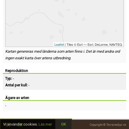
Leaflet
| Tiles © Esri — Esri, DeLorme, NAVTEQ
Kartan genereras med länderna som arten finns i. Det är med andra ord
ingen exakt karta över artens utbredning.
Reproduktion
Typ:
-
Antal per kull:
-
Ägare av arten
-
Vi använder cookies.
Läs mer
OK
Copyright © Terrariedjur.se