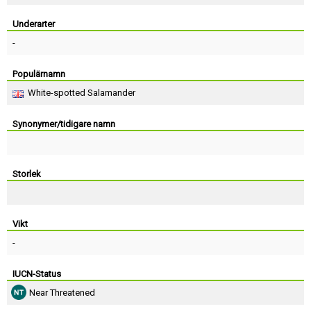
Skapa konto
Underarter
-
Populärnamn
White-spotted Salamander
Synonymer/tidigare namn
Storlek
Vikt
-
IUCN-Status
Near Threatened