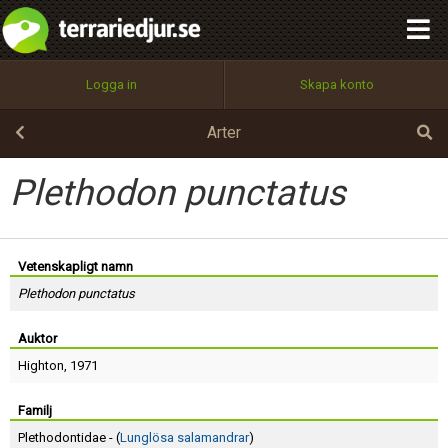
integritetspolicy
OK
Utför
Namn:
Begär nytt lösenord
Logga in
Skapa konto
Tillbaka till förstasidan
100%
Epost:
Arter
Plethodon punctatus
Användarnamn:
Vetenskapligt namn
Plethodon punctatus
Lösenord:
Auktor
Highton
, 1971
Privacy Policy
Terms of Service
Familj
Plethodontidae - (
Lunglösa salamandrar
)