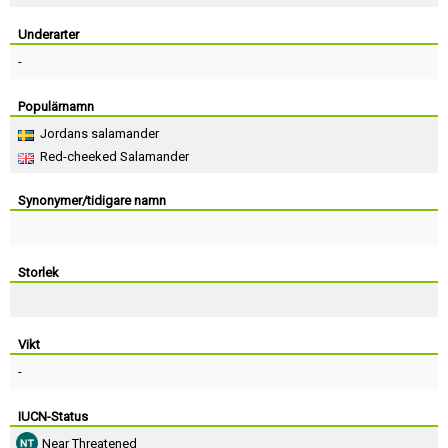
Skapa konto
Underarter
-
Populärnamn
Jordans salamander
Red-cheeked Salamander
Synonymer/tidigare namn
Storlek
Vikt
-
IUCN-Status
Near Threatened