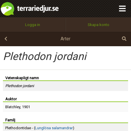
integritetspolicy
OK
Utför
Namn:
Begär nytt lösenord
Logga in
Skapa konto
Tillbaka till förstasidan
100%
Epost:
Arter
Plethodon jordani
Användarnamn:
Vetenskapligt namn
Plethodon jordani
Lösenord:
Auktor
Blatchley
, 1901
Privacy Policy
Terms of Service
Familj
Plethodontidae - (
Lunglösa salamandrar
)