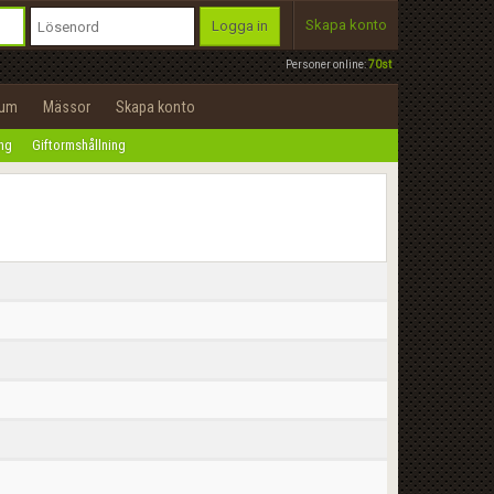
Skapa konto
Logga in
Personer online:
70st
rum
Mässor
Skapa konto
ing
Giftormshållning