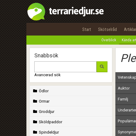
Start
Skötselråd
Artikla
Överblick
Kända ar
Ple
Snabbsök
Avancerad sök
Vetenskap
Auktor
Ödlor
Familj
Ormar
Underarte
Groddjur
Populärn
Sköldpaddor
Synonymer
Spindeldjur