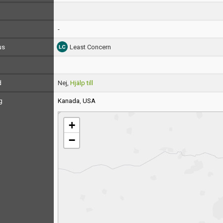
-
us
Least Concern
d
Nej,
Hjälp till
g
Kanada
,
USA
+
−