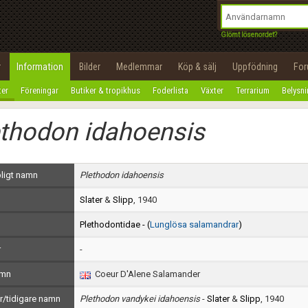
integritetspolicy
OK
Utför
Namn:
Begär nytt lösenord
Glömt lösenordet?
Tillbaka till förstasidan
Epost:
r
Information
Bilder
Medlemmar
Köp & sälj
Uppfödning
Fo
100%
ter
Föreningar
Butiker & tropikhus
Foderlista
Växter
Terrarium
Belysn
Användarnamn:
thodon idahoensis
Lösenord:
Privacy Policy
ligt namn
Plethodon idahoensis
Terms of Service
Slater
&
Slipp
, 1940
Skapa konto
Plethodontidae - (
Lunglösa salamandrar
)
r
-
amn
Coeur D'Alene Salamander
/tidigare namn
Plethodon vandykei idahoensis
-
Slater
&
Slipp
, 1940