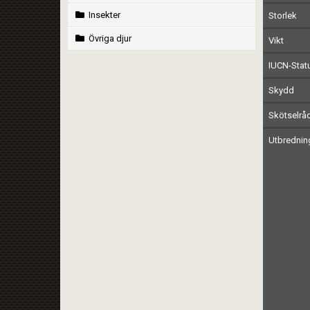
Insekter
Storlek
Övriga djur
Vikt
IUCN-Stat
Skydd
Skötselrå
Utbrednin