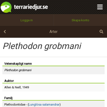
integritetspolicy
OK
Utför
Namn:
Begär nytt lösenord
Logga in
Skapa konto
Tillbaka till förstasidan
100%
Epost:
Arter
Plethodon grobmani
Användarnamn:
Vetenskapligt namn
Plethodon grobmani
Lösenord:
Auktor
Allen
&
Neill
, 1949
Privacy Policy
Terms of Service
Familj
Plethodontidae - (
Lunglösa salamandrar
)