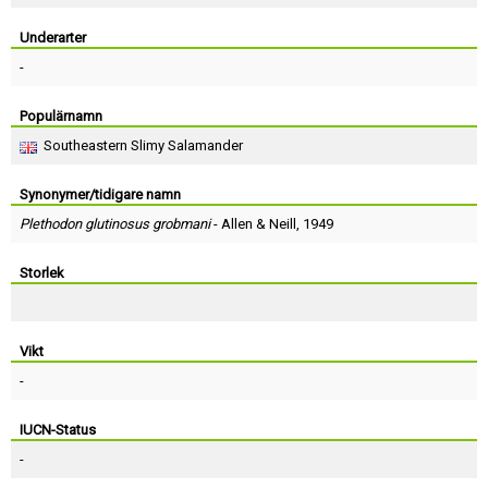
Skapa konto
Underarter
-
Populärnamn
Southeastern Slimy Salamander
Synonymer/tidigare namn
Plethodon glutinosus grobmani
-
Allen
&
Neill
, 1949
Storlek
Vikt
-
IUCN-Status
-