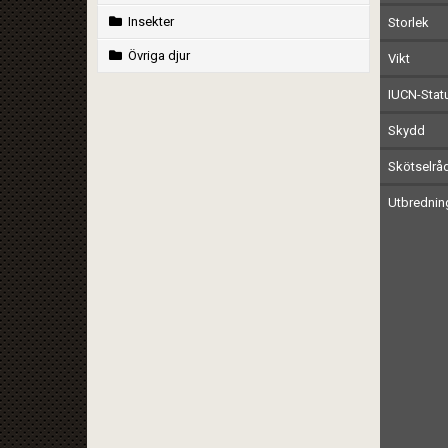
Insekter
Storlek
Övriga djur
Vikt
IUCN-Stat
Skydd
Skötselrå
Utbrednin