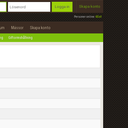
Skapa konto
Logga in
Personer online:
65st
rum
Mässor
Skapa konto
ing
Giftormshållning