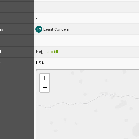
-
us
Least Concern
d
Nej,
Hjälp till
g
USA
+
−