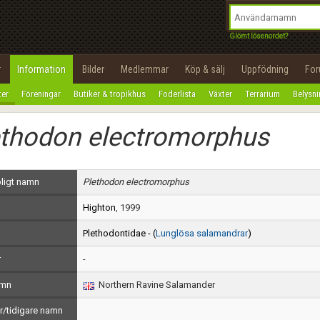
integritetspolicy
OK
Utför
Namn:
Begär nytt lösenord
Glömt lösenordet?
Tillbaka till förstasidan
Epost:
r
Information
Bilder
Medlemmar
Köp & sälj
Uppfödning
Fo
100%
ter
Föreningar
Butiker & tropikhus
Foderlista
Växter
Terrarium
Belysn
Användarnamn:
ethodon electromorphus
Lösenord:
Privacy Policy
ligt namn
Plethodon electromorphus
Terms of Service
Highton
, 1999
Skapa konto
Plethodontidae - (
Lunglösa salamandrar
)
r
-
amn
Northern Ravine Salamander
/tidigare namn