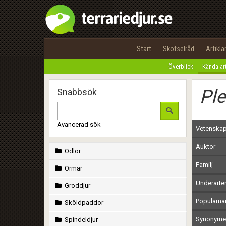
Start
Skötselråd
Artikla
Överblick
Kända ar
Pl
Snabbsök
Avancerad sök
Vetenskap
Auktor
Ödlor
Familj
Ormar
Underarte
Groddjur
Populärn
Sköldpaddor
Synonymer
Spindeldjur