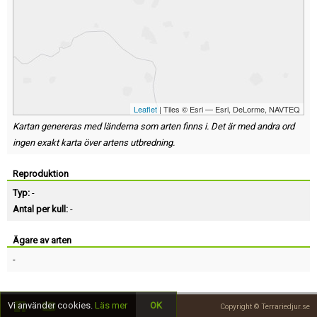
Leaflet
| Tiles © Esri — Esri, DeLorme, NAVTEQ
Kartan genereras med länderna som arten finns i. Det är med andra ord
ingen exakt karta över artens utbredning.
Reproduktion
Typ:
-
Antal per kull:
-
Ägare av arten
-
Vi använder cookies.
Läs mer
OK
Copyright © Terrariedjur.se