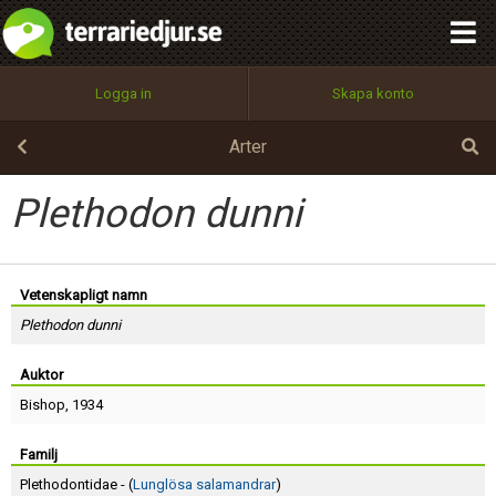
integritetspolicy
OK
Utför
Namn:
Begär nytt lösenord
Logga in
Skapa konto
Tillbaka till förstasidan
100%
Epost:
Arter
Plethodon dunni
Användarnamn:
Vetenskapligt namn
Plethodon dunni
Lösenord:
Auktor
Bishop
, 1934
Privacy Policy
Terms of Service
Familj
Plethodontidae - (
Lunglösa salamandrar
)