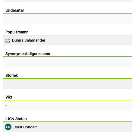
Skapa konto
Underarter
-
Populärnamn
Dunn's Salamander
Synonymer/tidigare namn
Storlek
Vikt
-
IUCN-Status
Least Concern