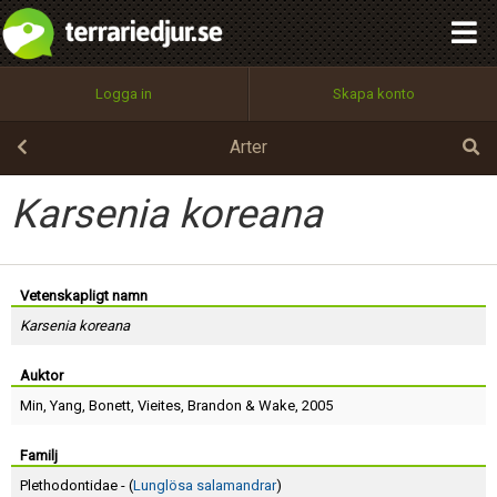
integritetspolicy
OK
Utför
Namn:
Begär nytt lösenord
Logga in
Skapa konto
Tillbaka till förstasidan
100%
Epost:
Arter
Karsenia koreana
Användarnamn:
Vetenskapligt namn
Karsenia koreana
Lösenord:
Auktor
Min
,
Yang
,
Bonett
,
Vieites
,
Brandon
&
Wake
, 2005
Privacy Policy
Terms of Service
Familj
Plethodontidae - (
Lunglösa salamandrar
)