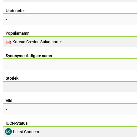
Skapa konto
Underarter
-
Populärnamn
Korean Crevice Salamander
Synonymer/tidigare namn
Storlek
Vikt
-
IUCN-Status
Least Concern