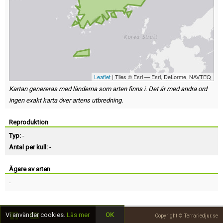
Leaflet
| Tiles © Esri — Esri, DeLorme, NAVTEQ
Kartan genereras med länderna som arten finns i. Det är med andra ord
ingen exakt karta över artens utbredning.
Reproduktion
Typ:
-
Antal per kull:
-
Ägare av arten
-
Vi använder cookies.
Läs mer
OK
Copyright © Terrariedjur.se